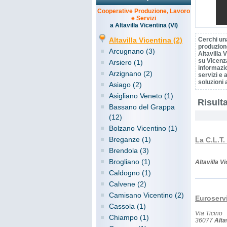
Cooperative Produzione, Lavoro
e Servizi
a Altavilla Vicentina (VI)
Altavilla Vicentina (2)
Cerchi un
produzione
Arcugnano (3)
Altavilla 
su Vicenza
Arsiero (1)
informazio
Arzignano (2)
servizi e a
soluzioni 
Asiago (2)
Asigliano Veneto (1)
Risulta
Bassano del Grappa
(12)
Bolzano Vicentino (1)
Breganze (1)
La C.L.T.
Brendola (3)
Brogliano (1)
Altavilla V
Caldogno (1)
Calvene (2)
Camisano Vicentino (2)
Euroservi
Cassola (1)
Via Ticino
Chiampo (1)
36077
Alta