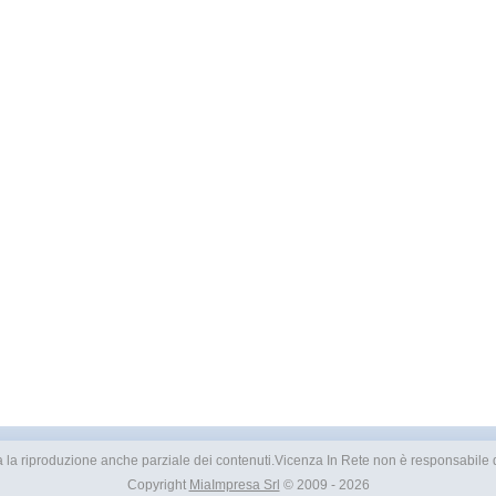
ietata la riproduzione anche parziale dei contenuti.Vicenza In Rete non è responsabile de
Copyright
MiaImpresa Srl
© 2009 - 2026