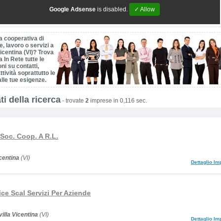
Google Adsense
is disabled.
✓ Allow
a cooperativa di
, lavoro o servizi a
Vicentina (VI)? Trova
 In Rete tutte le
ni su contatti,
ttività soprattutto le
alle tue esigenze.
ti della ricerca
-
trovate
2
imprese in 0,116 sec.
 Soc. Coop. A R.L.
icentina
(VI)
Dettaglio Im
ce Scal Servizi Per Aziende
villa Vicentina
(VI)
Dettaglio Im