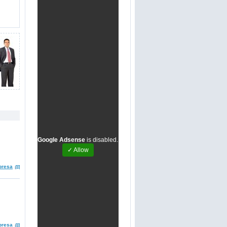
Google Adsense
is disabled.
✓ Allow
presa
presa