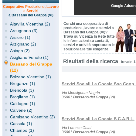
Google Adsen
Cooperative Produzione, Lavoro
e Servizi
a Bassano del Grappa (VI)
Altavilla Vicentina (2)
Cerchi una cooperativa di
produzione, lavoro o servizi a
Arcugnano (3)
Bassano del Grappa (VI)?
Trova su Vicenza In Rete tutte
Arsiero (1)
le informazioni su contatti,
Arzignano (2)
servizi e attività soprattutto le
soluzioni alle tue esigenze.
Asiago (2)
Asigliano Veneto (1)
Risultati della ricerca
-
trovate
1
Bassano del Grappa
(12)
Bolzano Vicentino (1)
Breganze (1)
Servizi Sociali La Goccia Soc.Coop.
Brendola (3)
Via Monsignore Negrin
Brogliano (1)
36061
Bassano del Grappa
(VI)
Caldogno (1)
Calvene (2)
Camisano Vicentino (2)
Servizi Sociali La Goccia S.C.A.R.L.
Cassola (1)
Via Lorenzo Chini
Chiampo (1)
36061
Bassano del Grappa
(VI)