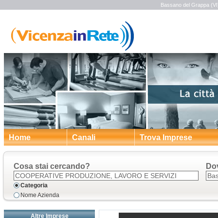
Bassano del Grappa (VI)
Home
Canali
Trova Imprese
Cosa stai cercando?
Do
Categoria
Nome Azienda
Altre Imprese