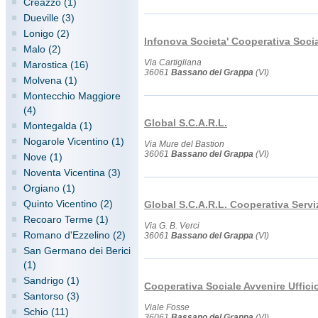
Creazzo (1)
Dueville (3)
Lonigo (2)
Infonova Societa' Cooperativa Socia
Malo (2)
Via Cartigliana
Marostica (16)
36061
Bassano del Grappa
(VI)
Molvena (1)
Montecchio Maggiore
(4)
Global S.C.A.R.L.
Montegalda (1)
Nogarole Vicentino (1)
Via Mure del Bastion
36061
Bassano del Grappa
(VI)
Nove (1)
Noventa Vicentina (3)
Orgiano (1)
Quinto Vicentino (2)
Global S.C.A.R.L. Cooperativa Servi
Recoaro Terme (1)
Via G. B. Verci
Romano d'Ezzelino (2)
36061
Bassano del Grappa
(VI)
San Germano dei Berici
(1)
Sandrigo (1)
Cooperativa Sociale Avvenire Uffici
Santorso (3)
Viale Fosse
Schio (11)
36061
Bassano del Grappa
(VI)