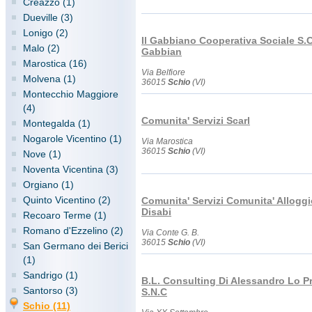
Creazzo (1)
Dueville (3)
Lonigo (2)
Il Gabbiano Cooperativa Sociale S.C
Malo (2)
Gabbian
Marostica (16)
Via Belfiore
Molvena (1)
36015
Schio
(VI)
Montecchio Maggiore
(4)
Comunita' Servizi Scarl
Montegalda (1)
Nogarole Vicentino (1)
Via Marostica
36015
Schio
(VI)
Nove (1)
Noventa Vicentina (3)
Orgiano (1)
Quinto Vicentino (2)
Comunita' Servizi Comunita' Alloggi
Disabi
Recoaro Terme (1)
Romano d'Ezzelino (2)
Via Conte G. B.
36015
Schio
(VI)
San Germano dei Berici
(1)
Sandrigo (1)
B.L. Consulting Di Alessandro Lo Pr
Santorso (3)
S.N.C
Schio (11)