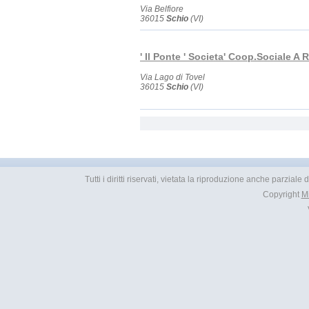
Via Belfiore
36015
Schio
(VI)
' Il Ponte ' Societa' Coop.Sociale A R
Via Lago di Tovel
36015
Schio
(VI)
Tutti i diritti riservati, vietata la riproduzione anche parzial
Copyright
M