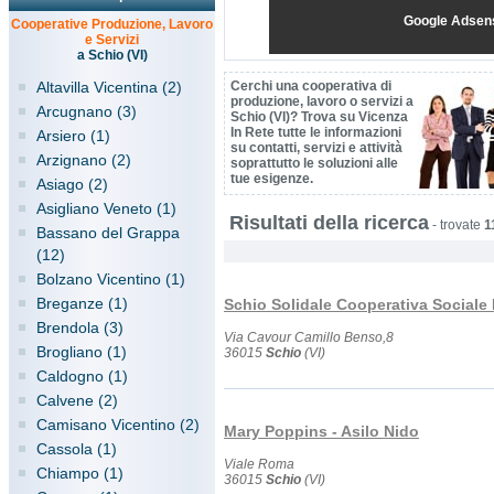
Google Adsen
Cooperative Produzione, Lavoro
e Servizi
a Schio (VI)
Altavilla Vicentina (2)
Cerchi una cooperativa di
produzione, lavoro o servizi a
Arcugnano (3)
Schio (VI)? Trova su Vicenza
In Rete tutte le informazioni
Arsiero (1)
su contatti, servizi e attività
Arzignano (2)
soprattutto le soluzioni alle
tue esigenze.
Asiago (2)
Asigliano Veneto (1)
Risultati della ricerca
-
trovate
1
Bassano del Grappa
(12)
Bolzano Vicentino (1)
Breganze (1)
Schio Solidale Cooperativa Sociale 
Brendola (3)
Via Cavour Camillo Benso,8
Brogliano (1)
36015
Schio
(VI)
Caldogno (1)
Calvene (2)
Camisano Vicentino (2)
Mary Poppins - Asilo Nido
Cassola (1)
Viale Roma
Chiampo (1)
36015
Schio
(VI)