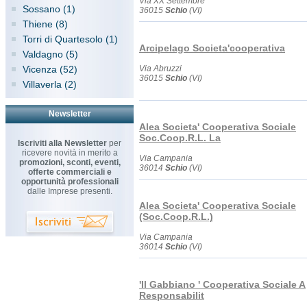
Via XX Settembre
Sossano (1)
36015
Schio
(VI)
Thiene (8)
Torri di Quartesolo (1)
Arcipelago Societa'cooperativa
Valdagno (5)
Vicenza (52)
Via Abruzzi
36015
Schio
(VI)
Villaverla (2)
Newsletter
Alea Societa' Cooperativa Sociale
Soc.Coop.R.L. La
Iscriviti alla Newsletter
per
ricevere novità in merito a
Via Campania
promozioni, sconti, eventi,
36014
Schio
(VI)
offerte commerciali e
opportunità professionali
dalle Imprese presenti.
Alea Societa' Cooperativa Sociale
(Soc.Coop.R.L.)
Via Campania
36014
Schio
(VI)
'Il Gabbiano ' Cooperativa Sociale A
Responsabilit