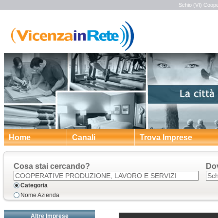
Schio (VI) Coope
Home
Canali
Trova Imprese
Cosa stai cercando?
Do
Categoria
Nome Azienda
Altre Imprese