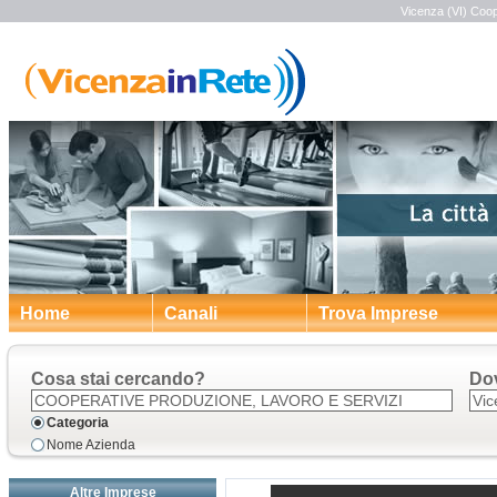
Vicenza (VI) Coop
Home
Canali
Trova Imprese
Cosa stai cercando?
Do
Categoria
Nome Azienda
Altre Imprese