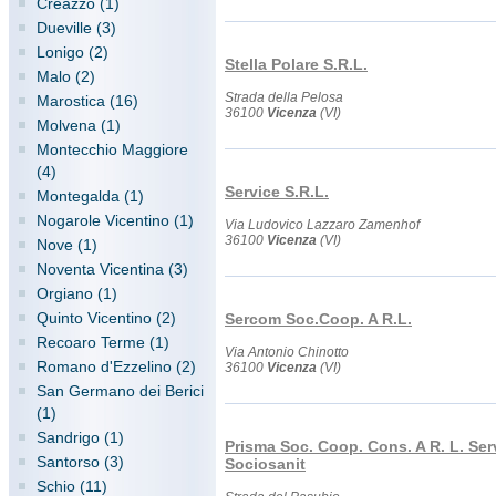
Creazzo (1)
Dueville (3)
Lonigo (2)
Stella Polare S.R.L.
Malo (2)
Strada della Pelosa
Marostica (16)
36100
Vicenza
(VI)
Molvena (1)
Montecchio Maggiore
(4)
Service S.R.L.
Montegalda (1)
Nogarole Vicentino (1)
Via Ludovico Lazzaro Zamenhof
36100
Vicenza
(VI)
Nove (1)
Noventa Vicentina (3)
Orgiano (1)
Quinto Vicentino (2)
Sercom Soc.Coop. A R.L.
Recoaro Terme (1)
Via Antonio Chinotto
Romano d'Ezzelino (2)
36100
Vicenza
(VI)
San Germano dei Berici
(1)
Sandrigo (1)
Prisma Soc. Coop. Cons. A R. L. Serv
Santorso (3)
Sociosanit
Schio (11)