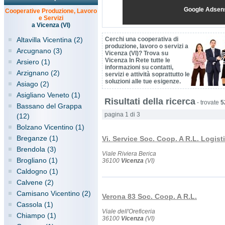
Google Adsen
Cooperative Produzione, Lavoro
e Servizi
a Vicenza (VI)
Altavilla Vicentina (2)
Cerchi una cooperativa di
produzione, lavoro o servizi a
Arcugnano (3)
Vicenza (VI)? Trova su
Vicenza In Rete tutte le
Arsiero (1)
informazioni su contatti,
Arzignano (2)
servizi e attività soprattutto le
soluzioni alle tue esigenze.
Asiago (2)
Asigliano Veneto (1)
Risultati della ricerca
-
trovate
5
Bassano del Grappa
pagina 1 di 3
(12)
Bolzano Vicentino (1)
Breganze (1)
Vi. Service Soc. Coop. A R.L. Logist
Brendola (3)
Viale Riviera Berica
Brogliano (1)
36100
Vicenza
(VI)
Caldogno (1)
Calvene (2)
Camisano Vicentino (2)
Verona 83 Soc. Coop. A R.L.
Cassola (1)
Viale dell'Oreficeria
Chiampo (1)
36100
Vicenza
(VI)