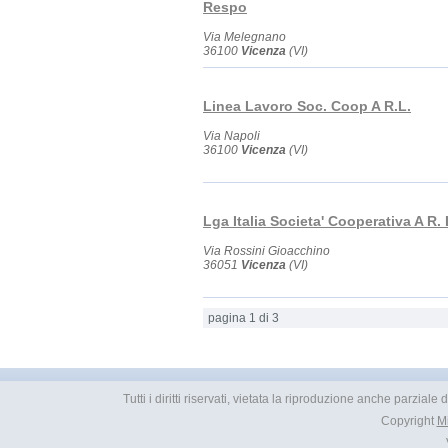
Respo
Via Melegnano
36100
Vicenza
(VI)
Linea Lavoro Soc. Coop A R.L.
Via Napoli
36100
Vicenza
(VI)
Lga Italia Societa' Cooperativa A R. 
Via Rossini Gioacchino
36051
Vicenza
(VI)
pagina 1 di 3
Tutti i diritti riservati, vietata la riproduzione anche parzial
Copyright
M