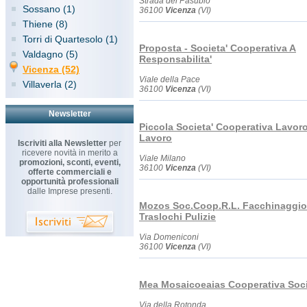
Strada del Pasubio
Sossano (1)
36100
Vicenza
(VI)
Thiene (8)
Torri di Quartesolo (1)
Proposta - Societa' Cooperativa A
Valdagno (5)
Responsabilita'
Vicenza (52)
Viale della Pace
Villaverla (2)
36100
Vicenza
(VI)
Newsletter
Piccola Societa' Cooperativa Lavor
Lavoro
Iscriviti alla Newsletter
per
ricevere novità in merito a
Viale Milano
promozioni, sconti, eventi,
36100
Vicenza
(VI)
offerte commerciali e
opportunità professionali
dalle Imprese presenti.
Mozos Soc.Coop.R.L. Facchinaggio
Traslochi Pulizie
Via Domeniconi
36100
Vicenza
(VI)
Mea Mosaicoeaias Cooperativa Soci
Via della Rotonda