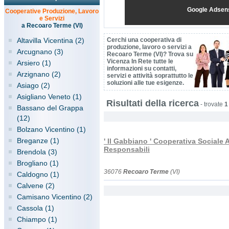
Google Adsen
Cooperative Produzione, Lavoro
e Servizi
a Recoaro Terme (VI)
Altavilla Vicentina (2)
Cerchi una cooperativa di
produzione, lavoro o servizi a
Arcugnano (3)
Recoaro Terme (VI)? Trova su
Vicenza In Rete tutte le
Arsiero (1)
informazioni su contatti,
Arzignano (2)
servizi e attività soprattutto le
soluzioni alle tue esigenze.
Asiago (2)
Asigliano Veneto (1)
Risultati della ricerca
-
trovate
1
Bassano del Grappa
(12)
Bolzano Vicentino (1)
Breganze (1)
' Il Gabbiano ' Cooperativa Sociale 
Responsabili
Brendola (3)
Brogliano (1)
36076
Recoaro Terme
(VI)
Caldogno (1)
Calvene (2)
Camisano Vicentino (2)
Cassola (1)
Chiampo (1)