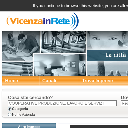
Recoaro Terme (VI) Co
If you continue to browse this website, you are allow
Home
Canali
Trova Imprese
Cosa stai cercando?
Do
Categoria
Nome Azienda
Altre Imprese