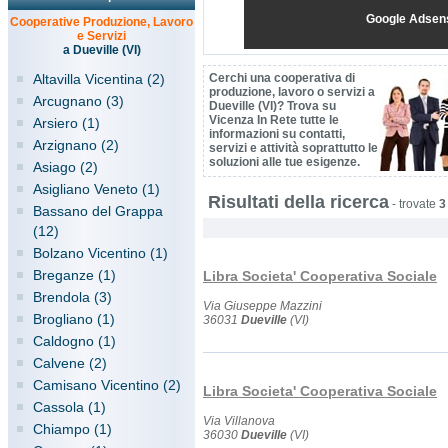
Google Adsen
Cooperative Produzione, Lavoro
e Servizi
a Dueville (VI)
Altavilla Vicentina (2)
Cerchi una cooperativa di
produzione, lavoro o servizi a
Arcugnano (3)
Dueville (VI)? Trova su
Vicenza In Rete tutte le
Arsiero (1)
informazioni su contatti,
Arzignano (2)
servizi e attività soprattutto le
soluzioni alle tue esigenze.
Asiago (2)
Asigliano Veneto (1)
Risultati della ricerca
-
trovate
3
Bassano del Grappa
(12)
Bolzano Vicentino (1)
Breganze (1)
Libra Societa' Cooperativa Sociale
Brendola (3)
Via Giuseppe Mazzini
Brogliano (1)
36031
Dueville
(VI)
Caldogno (1)
Calvene (2)
Camisano Vicentino (2)
Libra Societa' Cooperativa Sociale
Cassola (1)
Via Villanova
Chiampo (1)
36030
Dueville
(VI)