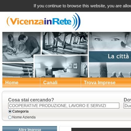
Dueville (VI) Coop
If you continue to browse this website, you are allow
Home
Canali
Trova Imprese
Cosa stai cercando?
Do
Categoria
Nome Azienda
Altre Imprese