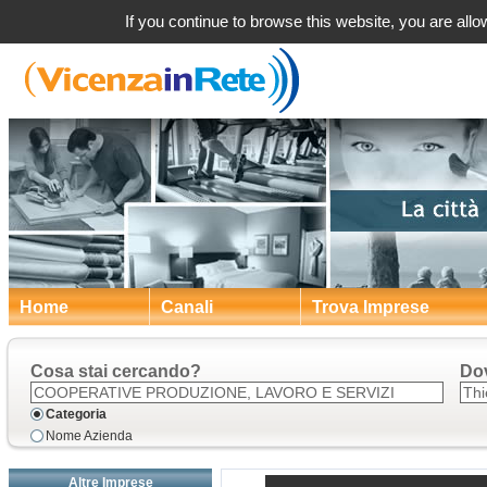
Thiene (VI) Coope
If you continue to browse this website, you are allow
Home
Canali
Trova Imprese
Cosa stai cercando?
Do
Categoria
Nome Azienda
Altre Imprese