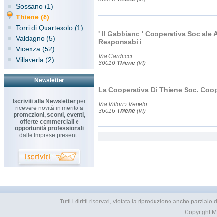
Sossano (1)
Thiene (8)
Torri di Quartesolo (1)
' Il Gabbiano ' Cooperativa Sociale 
Valdagno (5)
Responsabili
Vicenza (52)
Via Carducci
Villaverla (2)
36016
Thiene
(VI)
Newsletter
La Cooperativa Di Thiene Soc. Coop
Iscriviti alla Newsletter
per
Via Vittorio Veneto
ricevere novità in merito a
36016
Thiene
(VI)
promozioni, sconti, eventi,
offerte commerciali e
opportunità professionali
dalle Imprese presenti.
Tutti i diritti riservati, vietata la riproduzione anche parzial
Copyright
M