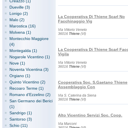
Creazzo (1)
Dueville (3)
Lonigo (2)
La Cooperativa Di Thiene Scarl No
Malo (2)
Facchinaggio Vig
Marostica (16)
Via Vittorio Veneto
Molvena (1)
36016
Thiene
(VI)
Montecchio Maggiore
(4)
La Cooperativa Di Thiene Scarl Fac
Montegalda (1)
Vigila
Nogarole Vicentino (1)
Via Vittorio Veneto
Nove (1)
36016
Thiene
(VI)
Noventa Vicentina (3)
Orgiano (1)
Quinto Vicentino (2)
Cooperativa Soc. S.Gaetano Thiene
Assemblaggio Con
Recoaro Terme (1)
Romano d'Ezzelino (2)
Via S. Caterina da Siena
36016
Thiene
(VI)
San Germano dei Berici
(1)
Sandrigo (1)
Alto Vicentino Servizi Soc. Coop.
Santorso (3)
Via Marconi
Schio (11)
36016
Thiene
(VI)