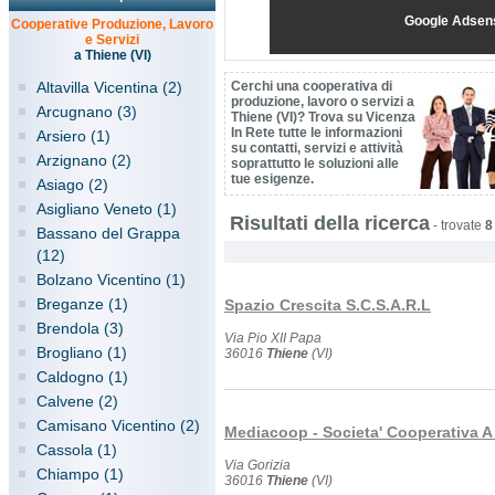
Google Adsen
Cooperative Produzione, Lavoro
e Servizi
a Thiene (VI)
Altavilla Vicentina (2)
Cerchi una cooperativa di
produzione, lavoro o servizi a
Arcugnano (3)
Thiene (VI)? Trova su Vicenza
In Rete tutte le informazioni
Arsiero (1)
su contatti, servizi e attività
Arzignano (2)
soprattutto le soluzioni alle
tue esigenze.
Asiago (2)
Asigliano Veneto (1)
Risultati della ricerca
-
trovate
8
Bassano del Grappa
(12)
Bolzano Vicentino (1)
Breganze (1)
Spazio Crescita S.C.S.A.R.L
Brendola (3)
Via Pio XII Papa
Brogliano (1)
36016
Thiene
(VI)
Caldogno (1)
Calvene (2)
Camisano Vicentino (2)
Mediacoop - Societa' Cooperativa A 
Cassola (1)
Via Gorizia
Chiampo (1)
36016
Thiene
(VI)