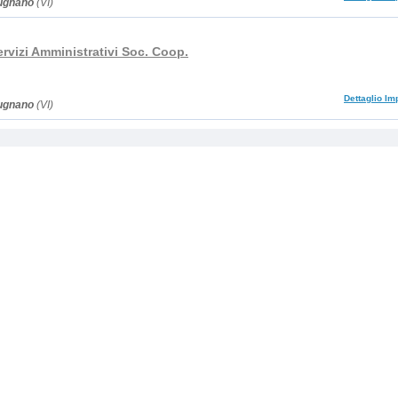
ugnano
(VI)
rvizi Amministrativi Soc. Coop.
Dettaglio Im
ugnano
(VI)