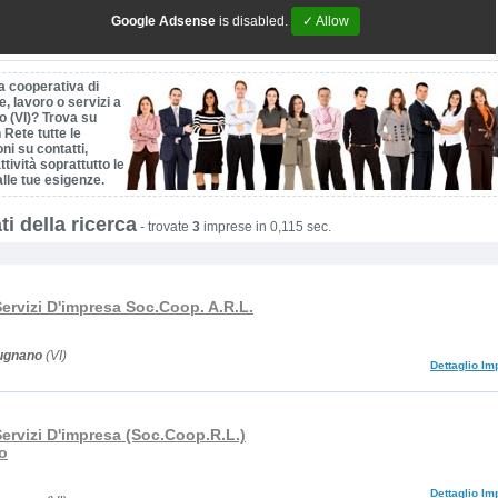
Google Adsense
is disabled.
✓ Allow
a cooperativa di
, lavoro o servizi a
 (VI)? Trova su
 Rete tutte le
ni su contatti,
ttività soprattutto le
alle tue esigenze.
ti della ricerca
-
trovate
3
imprese in 0,115 sec.
ervizi D'impresa Soc.Coop. A.R.L.
ugnano
(VI)
Dettaglio Im
ervizi D'impresa (Soc.Coop.R.L.)
o
Dettaglio Im