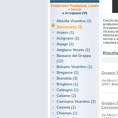
Cooperative Produzione, Lavoro
e Servizi
a Arcugnano (VI)
Altavilla Vicentina (2)
Cerchi un
produzione
Arcugnano (3)
Arcugnano
Vicenza In
Arsiero (1)
informazio
Arzignano (2)
servizi e a
soluzioni 
Asiago (2)
Asigliano Veneto (1)
Risulta
Bassano del Grappa
(12)
Bolzano Vicentino (1)
Breganze (1)
Gruppo S
Brendola (3)
Via Meucci
Brogliano (1)
36057
Arc
Caldogno (1)
Calvene (2)
Camisano Vicentino (2)
Gruppo S
Cassola (1)
Consorzi
Chiampo (1)
Via Meucci