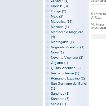
Creazzo (1)
36057
Arc
Dueville (3)
Lonigo (2)
Centro Se
Malo (2)
A.R.L.
Marostica (16)
Via Meucci
Molvena (1)
36057
Arc
Montecchio Maggiore
(4)
Montegalda (1)
Nogarole Vicentino (1)
Nove (1)
Noventa Vicentina (3)
Orgiano (1)
Quinto Vicentino (2)
Recoaro Terme (1)
Romano d'Ezzelino (2)
San Germano dei Berici
(1)
Sandrigo (1)
Santorso (3)
Schio (11)