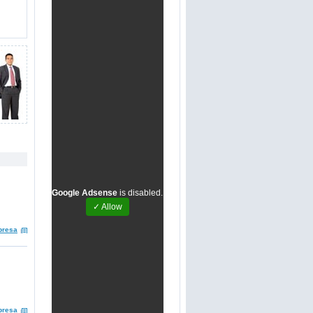
Google Adsense
is disabled.
✓ Allow
presa
presa