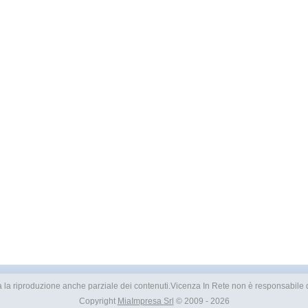
ietata la riproduzione anche parziale dei contenuti.Vicenza In Rete non è responsabile de
Copyright
MiaImpresa Srl
© 2009 - 2026